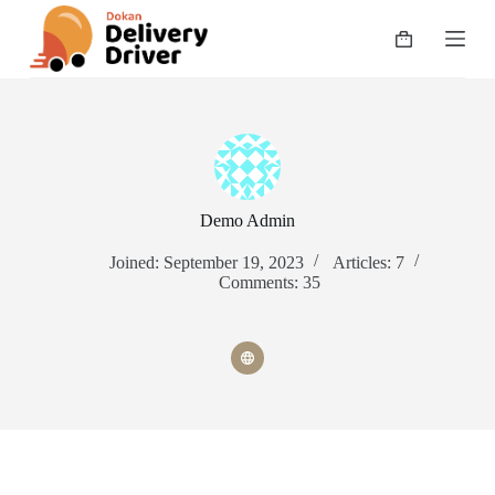
S
k
Shopping
i
cart
p
t
o
c
o
n
t
e
Demo Admin
n
t
Joined: September 19, 2023
Articles: 7
Comments: 35