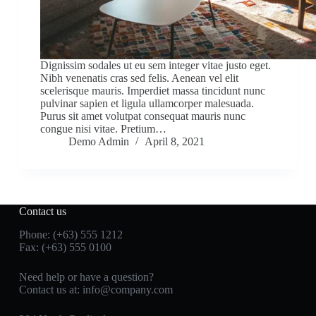
Dignissim sodales ut eu sem integer vitae justo eget.
Nibh venenatis cras sed felis. Aenean vel elit
scelerisque mauris. Imperdiet massa tincidunt nunc
pulvinar sapien et ligula ullamcorper malesuada.
Purus sit amet volutpat consequat mauris nunc
congue nisi vitae. Pretium…
Demo Admin
April 8, 2021
Contact us
Phone: (+63) 555 1212
Fax: (+63) 555 0100
Need help or have a question?
Contact us at:
info@company.com