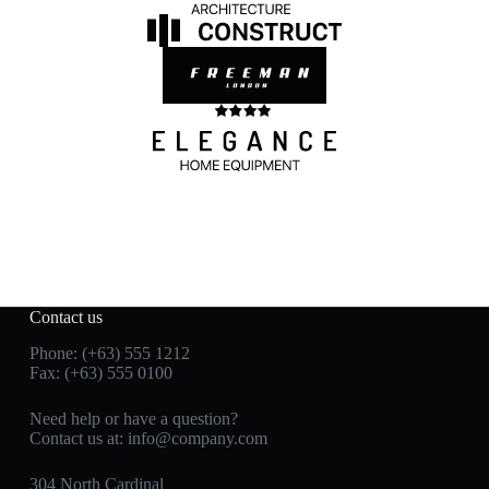
Contact us
Phone: (+63) 555 1212
Fax: (+63) 555 0100
Need help or have a question?
Contact us at:
info@company.com
304 North Cardinal