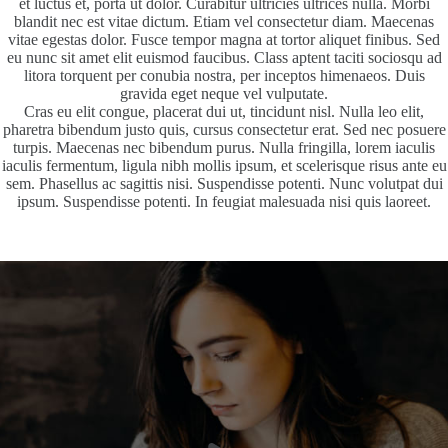
et luctus et, porta ut dolor. Curabitur ultricies ultrices nulla. Morbi
blandit nec est vitae dictum. Etiam vel consectetur diam. Maecenas
vitae egestas dolor. Fusce tempor magna at tortor aliquet finibus. Sed
eu nunc sit amet elit euismod faucibus. Class aptent taciti sociosqu ad
litora torquent per conubia nostra, per inceptos himenaeos. Duis
gravida eget neque vel vulputate.
Cras eu elit congue, placerat dui ut, tincidunt nisl. Nulla leo elit,
pharetra bibendum justo quis, cursus consectetur erat. Sed nec posuere
turpis. Maecenas nec bibendum purus. Nulla fringilla, lorem iaculis
iaculis fermentum, ligula nibh mollis ipsum, et scelerisque risus ante eu
sem. Phasellus ac sagittis nisi. Suspendisse potenti. Nunc volutpat dui
ipsum. Suspendisse potenti. In feugiat malesuada nisi quis laoreet.