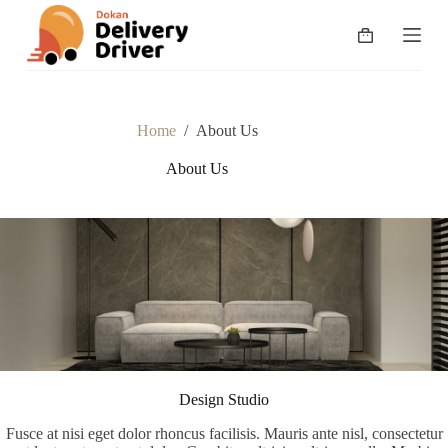
S
k
Shopping
i
cart
p
t
o
c
Home
/
About Us
o
n
About Us
t
e
n
t
Design Studio
Fusce at nisi eget dolor rhoncus facilisis. Mauris ante nisl, consectetur